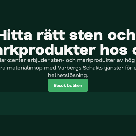
H
i
m
l
e
M
a
r
k
c
e
n
t
e
r
Hitta rätt sten och 
rkprodukter hos 
rkcenter erbjuder sten- och markprodukter av hög kv
a materialinköp med Varbergs Schakts tjänster för e
helhetslösning.
Besök butiken