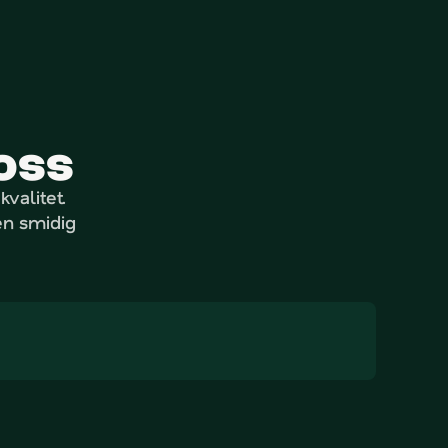
oss
alitet. 
n smidig 