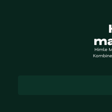
ma
Himle Ma
Kombiner