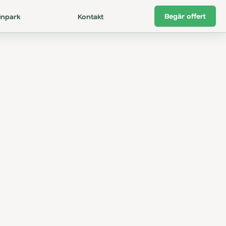
Begär offert
inpark
Kontakt
kt
u
ä
g