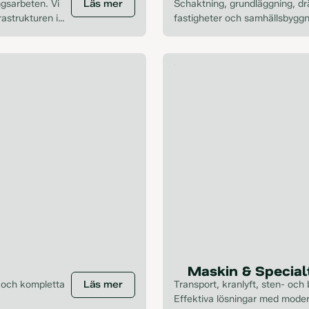
ngsarbeten. Vi
Läs mer
Schaktning, grundläggning, dr
rastrukturen i
fastigheter och samhällsbyggnad
Maskin & Special
 och kompletta
Läs mer
Transport, kranlyft, sten- och
Effektiva lösningar med mode