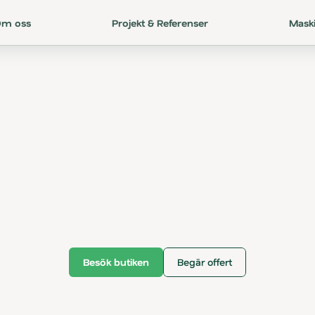
Om oss
Projekt & Referenser
Mask
F
ö
r
s
ä
l
j
n
i
n
g
a
v
m
a
t
e
r
i
a
l
rial
för
ditt
proje
med
expertstöd
e
r
e
t
t
k
o
m
p
l
e
t
t
s
o
r
t
i
m
e
n
t
a
v
s
t
e
n
-
o
c
h
m
a
r
k
p
r
o
d
u
k
t
e
r
f
ö
r
p
e
r
s
o
n
e
r
o
c
h
e
n
t
r
e
p
r
e
n
ö
r
e
r
.
H
o
s
H
i
m
l
e
M
a
r
k
c
e
n
t
e
r
h
i
t
t
a
r
d
n
l
ä
g
g
n
i
n
g
s
m
a
t
e
r
i
a
l
o
c
h
m
u
r
s
t
e
n
t
i
l
l
p
r
o
d
u
k
t
e
r
f
ö
r
g
r
u
n
d
l
c
h
f
i
n
p
l
a
n
e
r
i
n
g
–
a
l
l
t
i
d
m
e
d
r
å
d
g
i
v
n
i
n
g
f
r
å
n
v
å
r
e
r
f
a
r
n
a
p
e
r
s
o
n
a
l
.
Besök butiken
Begär offert