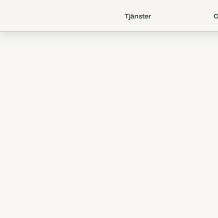
Tjänster
Mate
V
i
e
r
b
j
u
d
b
å
d
e
p
r
i
v
a
t
a
l
l
t
f
r
å
n
s
t
e
g
n
i
n
g
o