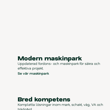
Därför
väljer
kunder
Varbergs
Schakt
AB
Modern maskinpark
Uppdaterad fordons- och maskinpark för säkra och 
effektiva projekt.
Se vår maskinpark
Bred kompetens
Kompletta lösningar inom mark, schakt, väg, VA och 
trädgård.