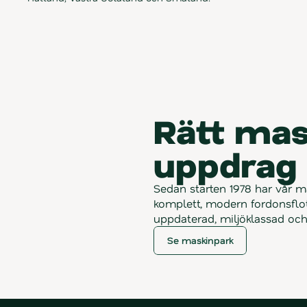
V
å
r
m
a
s
k
i
n
p
a
r
k
Rätt mask
uppdrag
Sedan starten 1978 har vår ma
komplett, modern fordonsflott
uppdaterad, miljöklassad och 
Se maskinpark